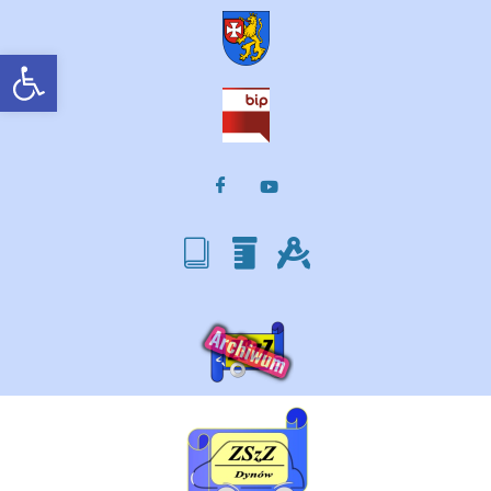
Otwórz pasek narzędzi