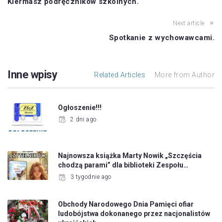
Kiermasz podręczników szkolnych.
Next article
Spotkanie z wychowawcami.
Inne wpisy
Related Articles
More from Author
Ogłoszenie!!!
2 dni ago
Najnowsza książka Marty Nowik „Szczęścia
chodzą parami” dla biblioteki Zespołu…
3 tygodnie ago
Obchody Narodowego Dnia Pamięci ofiar
ludobójstwa dokonanego przez nacjonalistów