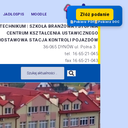
Złóż podanie
JADŁOSPIS
MOODLE
Pobierz PDF
Pobierz DOC
TECHNIKUM
|
SZKOŁA BRANŻOWA I STOPNIA
CENTRUM KSZTAŁCENIA USTAWICZNEGO
ODSTAWOWA STACJA KONTROLI POJAZDÓW
36-065 DYNÓW ul. Polna 3
tel. 16 65-21-045
fax 16 65-21-043