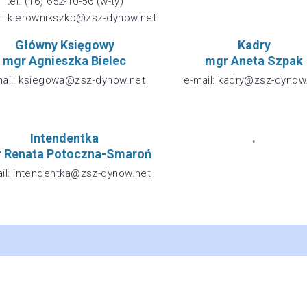
tel. (16) 652-10-56 (w-ty)
l: kierownikszkp@zsz-dynow.net
Główny Księgowy
Kadry
mgr Agnieszka Bielec
mgr Aneta Szpak
mail: ksiegowa@zsz-dynow.net
e-mail: kadry@zsz-dynow
Intendentka
.
 Renata Potoczna-Smaroń
il: intendentka@zsz-dynow.net