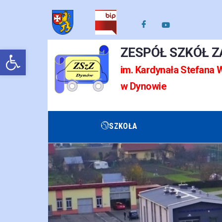
Otwórz pasek narzędzi
ZESPÓŁ SZKÓŁ 
im. Kardynała Stefana
w Dynowie
SZKOŁA