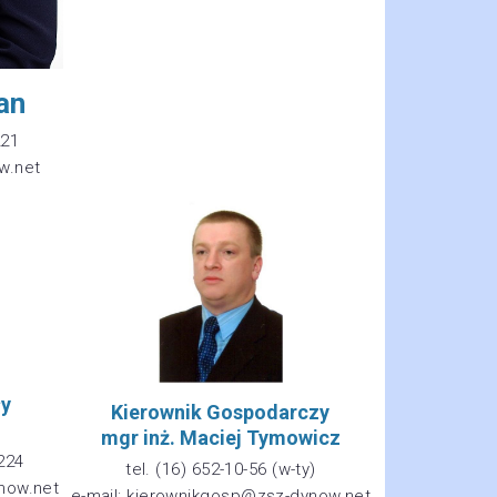
an
221
w.net
ły
Kierownik Gospodarczy
mgr inż. Maciej Tymowicz
 224
tel. (16) 652-10-56 (w-ty)
now.net
e-mail: kierownikgosp@zsz-dynow.net