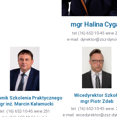
mgr Halina Cyg
tel.(16) 652-10-45 wew.
e-mail: dyrektor@zsz-dyno
Wicedyrektor Szko
wnik Szkolenia Praktycznego
mgr Piotr Zdeb
gr inż. Marcin Kałamucki
tel. (16) 652-10-45 wew.
tel. (16) 652-10-45 wew.231
e-mail: wicedyrektor@zsz-dy