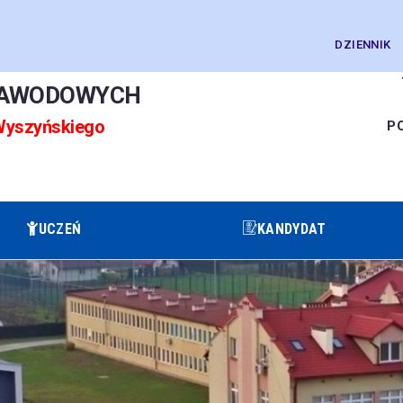
DZIENNIK
ZAWODOWYCH
 Wyszyńskiego
P
UCZEŃ
KANDYDAT