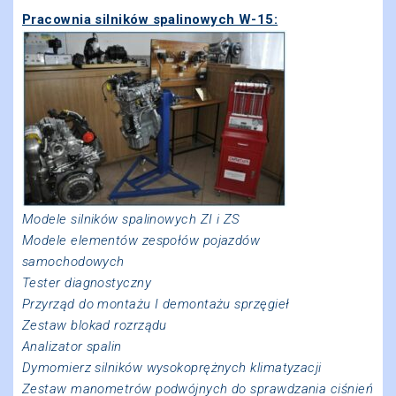
Pracownia silników spalinowych W-15:
Modele silników spalinowych ZI i ZS
Modele elementów zespołów pojazdów
samochodowych
Tester diagnostyczny
Przyrząd do montażu I demontażu sprzęgieł
Zestaw blokad rozrządu
Analizator spalin
Dymomierz silników wysokoprężnych
klimatyzacji
Zestaw manometrów podwójnych do
sprawdzania ciśnień