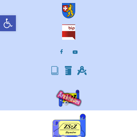
Otwórz pasek narzędzi