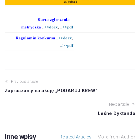
Karta zgłoszenia –
metryczka
.
.>>docx
, .
.>>pdf
Regulamin konkursu
.
.>>docx
,
.
.>>pdf
Previous article
Zapraszamy na akcję „PODARUJ KREW”
Next article
Leśne Dyktando
Inne wpisy
Related Articles
More from Author