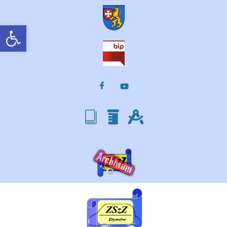
Otwórz pasek narzędzi