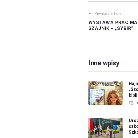
Previous article
WYSTAWA PRAC MAL
SZAJNIK – „SYBIR”.
Inne wpisy
Najn
„Szc
bibl
Uroc
szko
Szk