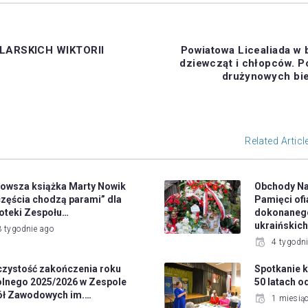
ARSKICH WIKTORII
Powiatowa Licealiada w 
dziewcząt i chłopców. P
drużynowych bi
Related Articl
owsza książka Marty Nowik
Obchody N
zęścia chodzą parami” dla
Pamięci ofi
ioteki Zespołu…
dokonanego
ukraińskic
3 tygodnie ago
4 tygodn
zystość zakończenia roku
Spotkanie 
lnego 2025/2026 w Zespole
50 latach o
ół Zawodowych im.…
1 miesią