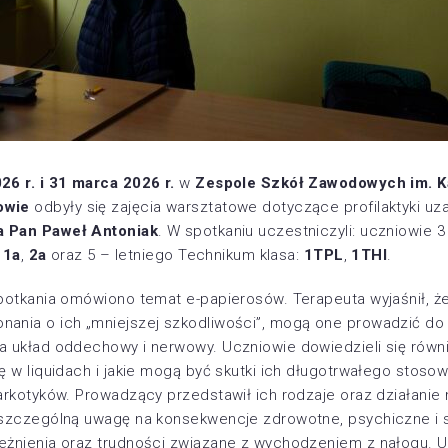
26 r. i 31 marca 2026 r.
w
Zespole Szkół Zawodowych im. K
owie
odbyły się zajęcia warsztatowe dotyczące profilaktyki uza
a Pan Paweł Antoniak
. W spotkaniu uczestniczyli: uczniowie 3
:
1a
,
2a
oraz 5 – letniego Technikum klasa:
1TPL
,
1THI
.
potkania omówiono temat e-papierosów. Terapeuta wyjaśnił, 
nia o ich „mniejszej szkodliwości”, mogą one prowadzić do 
 układ oddechowy i nerwowy. Uczniowie dowiedzieli się równie
ę w liquidach i jakie mogą być skutki ich długotrwałego stosow
arkotyków. Prowadzący przedstawił ich rodzaje oraz działanie
 szczególną uwagę na konsekwencje zdrowotne, psychiczne i
żnienia oraz trudności związane z wychodzeniem z nałogu. Uc