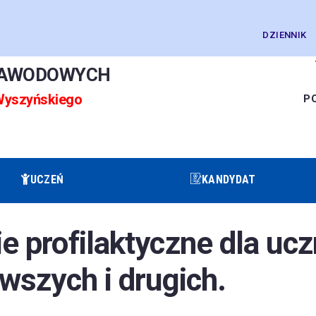
DZIENNIK
ZAWODOWYCH
 Wyszyńskiego
P
UCZEŃ
KANDYDAT
e profilaktyczne dla uc
rwszych i drugich.