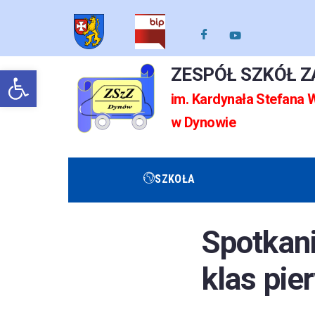
Otwórz pasek narzędzi
ZESPÓŁ SZKÓŁ 
im. Kardynała Stefana
w Dynowie
SZKOŁA
Spotkani
klas pie