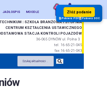
Złóż podanie
JADŁOSPIS
MOODLE
Pobierz PDF
Pobierz DOC
TECHNIKUM
|
SZKOŁA BRANŻOWA I STOPNIA
CENTRUM KSZTAŁCENIA USTAWICZNEGO
ODSTAWOWA STACJA KONTROLI POJAZDÓW
36-065 DYNÓW ul. Polna 3
tel. 16 65-21-045
fax 16 65-21-043
zniów