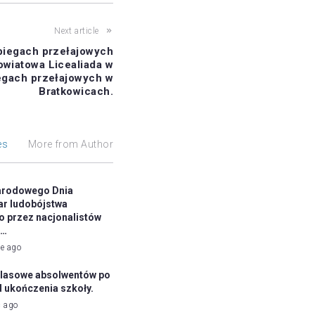
Next article
biegach przełajowych
owiatowa Licealiada w
egach przełajowych w
Bratkowicach.
es
More from Author
arodowego Dnia
ar ludobójstwa
 przez nacjonalistów
h…
ie ago
klasowe absolwentów po
d ukończenia szkoły.
c ago