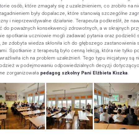
orie osób, które zmagały się z uzależnieniem, co zrobiło na n
agadnieniem były dopalacze, które stanowią szczególne zagr
zny i nieprzewidywalne działanie. Terapeuta podkreślił, że na
ć do poważnych konsekwencji zdrowotnych, a w skrajnych pr
ie spotkania uczniowie mogli zadawać pytania oraz podzielić s
o, że zdobyta wiedza skłoniła ich do głębszego zastanowienia 
mi. Spotkanie z terapeutą było cenną lekcją, która nie tylko 
wrażliwiła ich na problem uzależnień. Tego typu inicjatywy są
odzież w podejmowaniu odpowiedzialnych decyzji dotyczących
zne zorganizowała
pedagog szkolny Pani Elżbieta Kiszka
.