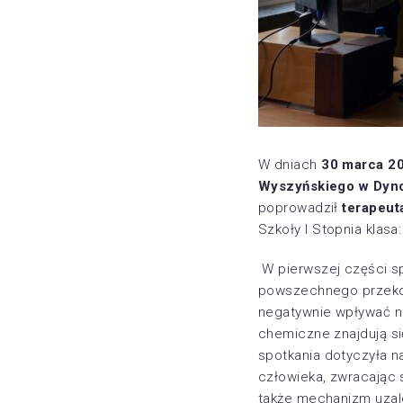
W dniach
30 marca 20
Wyszyńskiego w Dyn
poprowadził
terapeut
Szkoły I Stopnia klasa
W pierwszej części s
powszechnego przekona
negatywnie wpływać na
chemiczne znajdują si
spotkania dotyczyła n
człowieka, zwracając
także mechanizm uzale