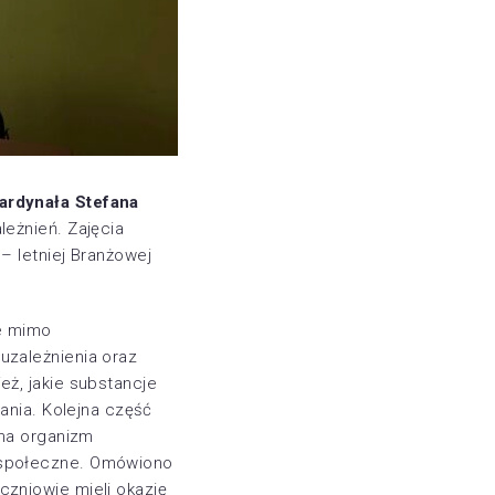
ardynała Stefana
leżnień. Zajęcia
 – letniej Branżowej
że mimo
uzależnienia oraz
ż, jakie substancje
ania. Kolejna część
 na organizm
 społeczne. Omówiono
zniowie mieli okazję