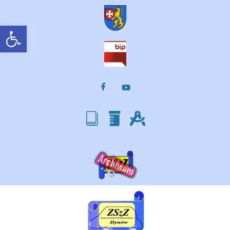
Otwórz pasek narzędzi