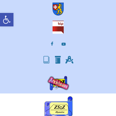
Otwórz pasek narzędzi