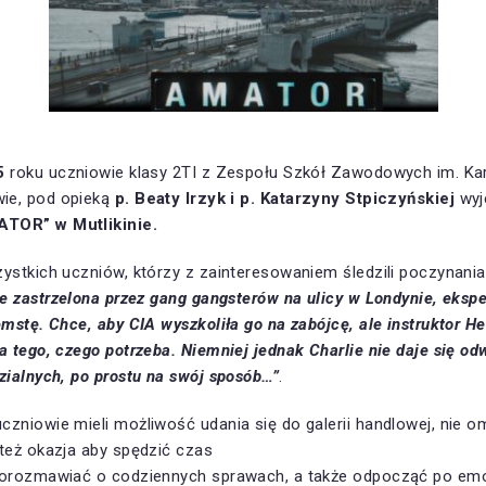
5
roku uczniowie klasy 2TI z Zespołu Szkół Zawodowych im. Kar
ie, pod opieką
p. Beaty Irzyk i p. Katarzyny Stpiczyńskiej
wyj
TOR” w Mutlikinie.
zystkich uczniów, którzy z zainteresowaniem śledzili poczynan
je zastrzelona przez gang gangsterów na ulicy w Londynie, ekspe
emstę. Chce, aby CIA wyszkoliła go na zabójcę, ale instruktor H
a tego, czego potrzeba. Niemniej jednak Charlie nie daje się od
zialnych, po prostu na swój sposób…”
.
zniowie mieli możliwość udania się do galerii handlowej, nie om
też okazja aby spędzić czas
porozmawiać o codziennych sprawach, a także odpocząć po emo