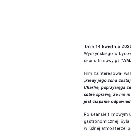
Dnia
14 kwietnia 202
Wyszyńskiego w Dynow
seans filmowy pt.
”AMA
Film zainteresował ws
„
k
iedy jego żona zosta
Charlie, poprzysięga z
sobie sprawę, że nie m
jest złapanie odpowied
Po seansie filmowym uc
gastronomicznej. Była 
w luźnej atmosferze, 