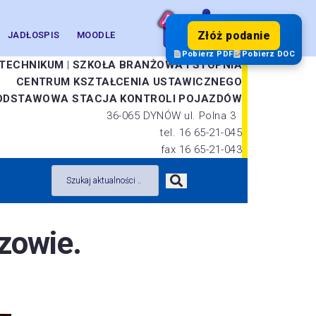
Złóż podanie
JADŁOSPIS
MOODLE
Pobierz PDF
Pobierz DOC
TECHNIKUM
|
SZKOŁA BRANŻOWA I STOPNIA
CENTRUM KSZTAŁCENIA USTAWICZNEGO
ODSTAWOWA STACJA KONTROLI POJAZDÓW
36-065 DYNÓW ul. Polna 3
tel. 16 65-21-045
fax 16 65-21-043
zowie.