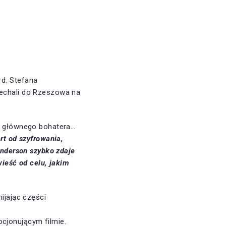
d. Stefana
echali do Rzeszowa na
ia głównego bohatera…
rt od szyfrowania,
enderson szybko zdaje
wieść od celu, jakim
ijając części
cjonującym filmie.