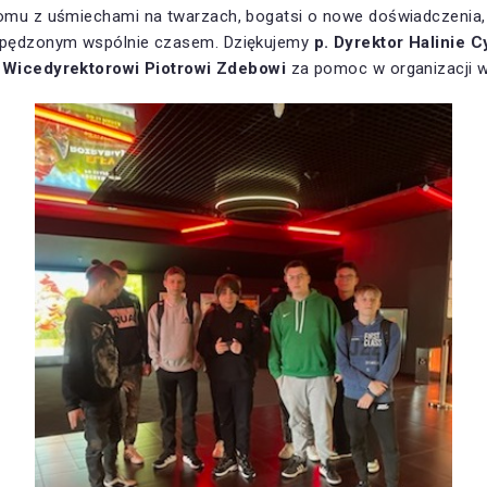
omu z uśmiechami na twarzach, bogatsi o nowe doświadczenia, n
 spędzonym wspólnie czasem. Dziękujemy
p. Dyrektor Halinie 
 Wicedyrektorowi Piotrowi Zdebowi
za pomoc w organizacji w