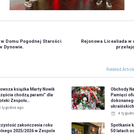
ą w Domu Pogodnej Starości
Rejonowa Licealiada w
 w Dynowie.
przełaj
Related Articl
owsza książka Marty Nowik
Obchody N
zęścia chodzą parami” dla
Pamięci ofi
ioteki Zespołu…
dokonanego
ukraińskic
3 tygodnie ago
4 tygodn
zystość zakończenia roku
Spotkanie 
lnego 2025/2026 w Zespole
50 latach o