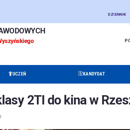
DZIENNIK
ZAWODOWYCH
 Wyszyńskiego
P
UCZEŃ
KANDYDAT
lasy 2TI do kina w Rzes
1