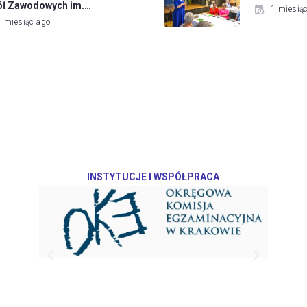
ół Zawodowych im.…
1 miesią
1 miesiąc ago
INSTYTUCJE I WSPÓŁPRACA