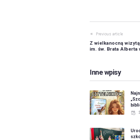
Previous article
Z wielkanocną wizyt
im. św. Brata Alberta
Inne wpisy
Najn
„Szc
bibl
Uroc
szko