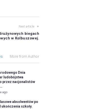
Next article
 drużynowych biegach
owych w Kolbuszowej.
es
More from Author
arodowego Dnia
ar ludobójstwa
 przez nacjonalistów
h…
ie ago
klasowe absolwentów po
d ukończenia szkoły.