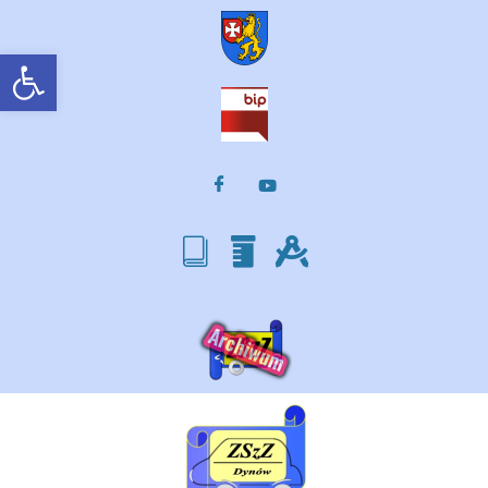
Otwórz pasek narzędzi