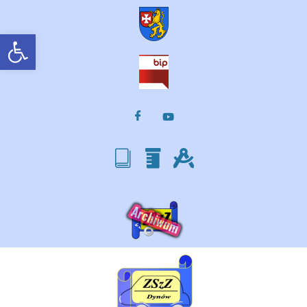
Otwórz pasek narzędzi