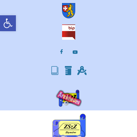
Otwórz pasek narzędzi