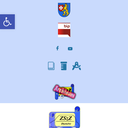
Otwórz pasek narzędzi