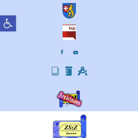
Otwórz pasek narzędzi