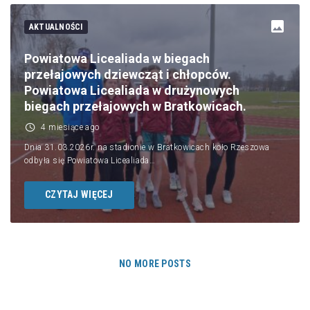
AKTUALNOŚCI
Powiatowa Licealiada w biegach
przełajowych dziewcząt i chłopców.
Powiatowa Licealiada w drużynowych
biegach przełajowych w Bratkowicach.
4 miesiące ago
Dnia 31.03.2026r. na stadionie w Bratkowicach koło Rzeszowa
odbyła się Powiatowa Licealiada…
CZYTAJ WIĘCEJ
NO MORE POSTS