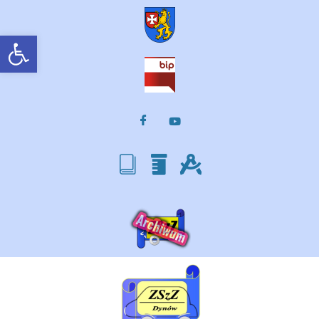
Otwórz pasek narzędzi