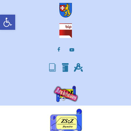
Otwórz pasek narzędzi