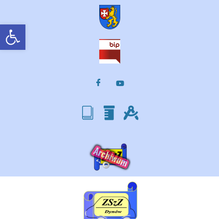
Otwórz pasek narzędzi